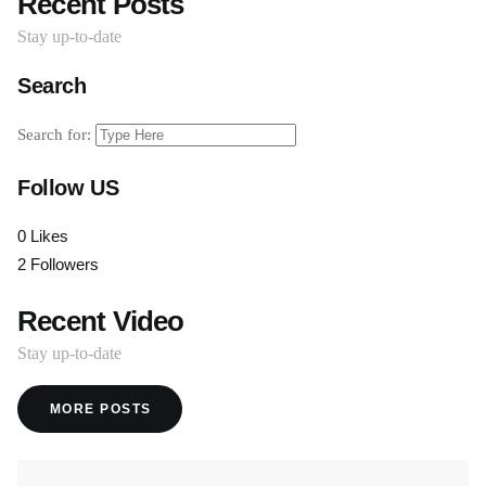
Recent Posts
Stay up-to-date
Search
Search for:
Follow US
0
Likes
2
Followers
Recent Video
Stay up-to-date
MORE POSTS