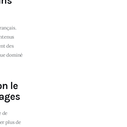
ans
ançais. 
ntenus 
nt des 
que dominé 
on le
nages
 de 
r plus de 