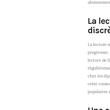
abonnements
La le
discr
La lecture 
progresser.
lecture de 
régulièremen
chez les dip
cette conso
populaires 