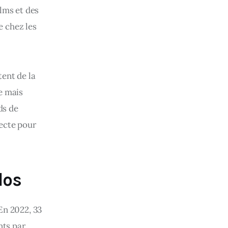
lms et des 
 chez les 
ent de la 
e mais 
ds de 
ecte pour 
dos
 En 2022, 33 
ts par 