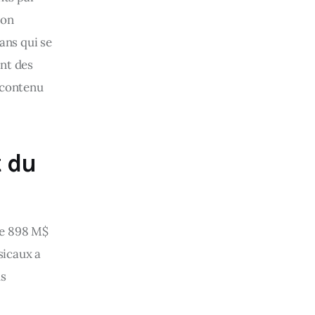
ion 
ans qui se 
nt des 
contenu 
t du
re 898 M$ 
icaux a 
s 