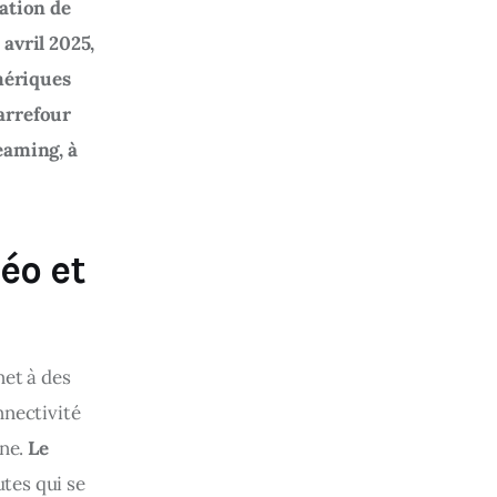
ation de 
 avril 2025, 
mériques 
arrefour 
eaming, à 
éo et
et à des 
nnectivité 
ne. 
Le 
tes qui se 