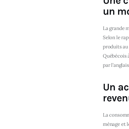
Une c
un mo
La grande m
Selon le rap
produits au
Québécois à
par l’anglais
Un acc
reven
La consomm
ménage et l