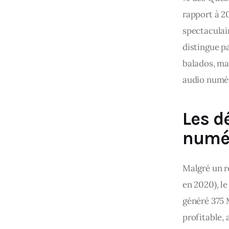
rapport à 2
spectaculair
distingue p
balados, m
audio numé
Les d
numé
Malgré un r
en 2020), l
généré 375 
profitable,