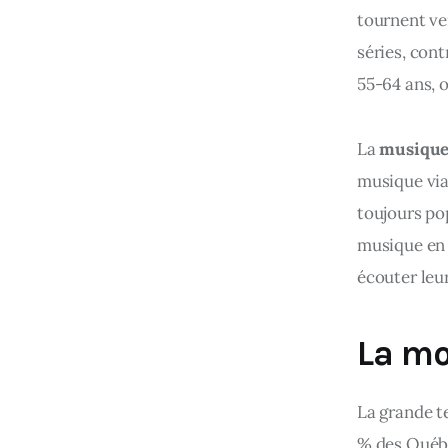
tournent ver
séries, con
55-64 ans, o
La 
musique 
musique via
toujours pop
musique en 
écouter leur
La mo
La grande t
% des Québé