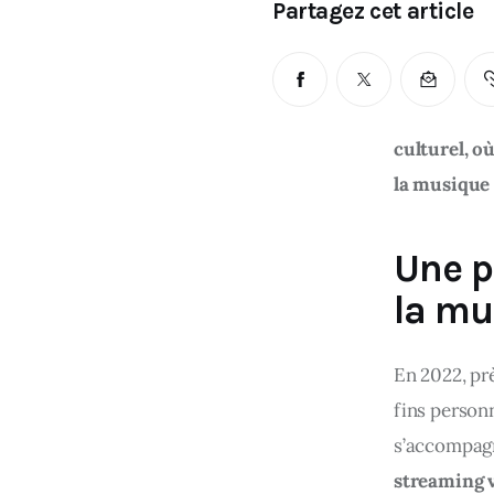
Partagez cet article
culturel, o
la musique e
Une p
la mu
En 2022, prè
fins person
s’accompagn
streaming 