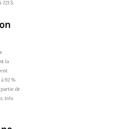
 221 $.
ion
e 
t la 
ent 
 à 92 % 
partie de 
, très 