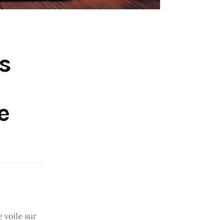
es
e
 voile sur 