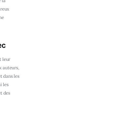
 la 
breux 
ne 
ec
 leur 
x auteurs, 
t dans les 
 les 
t des 