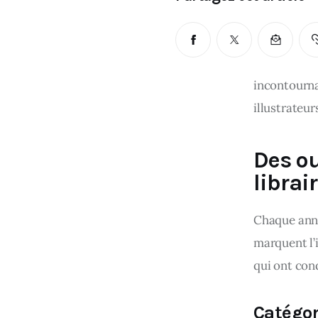
incontournab
illustrateur
Des ou
librai
Chaque anné
marquent l’i
qui ont conq
Catégor