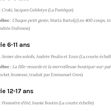
:
Croki
, Jacques Goldstyn (La Pastèque)
uébec
:
Chaque petit geste
, Marta Bartolj (Les 400 coups, tr
ndrée Dufresne)
ie 6-11 ans
:
Semer des soleils
, Andrée Poulin et Enzo (La courte échell
uébec
:
La fille-renarde et la merveilleuse boutique-sur-pat
ocket Jeunesse, traduit par Emmanuel Gros)
ie 12-17 ans
:
Poussière d’été
, Joanie Boutin (La courte échelle)