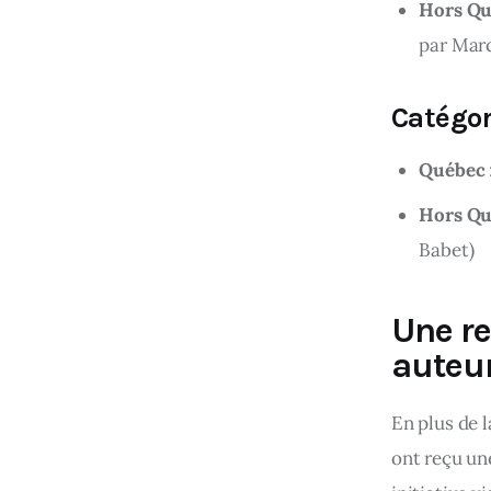
Hors Q
par Marc
Catégor
Québec
Hors Q
Babet)
Une r
auteu
En plus de l
ont reçu un