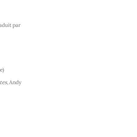
aduit par
e)
tes
, Andy