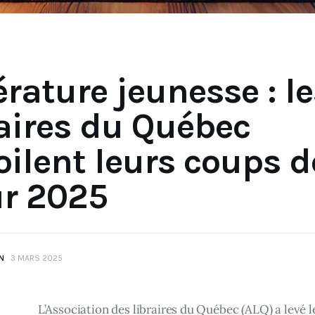
érature jeunesse : l
raires du Québec
oilent leurs coups d
r 2025
N
3 MARS 2025
L’Association des libraires du Québec (ALQ) a levé le