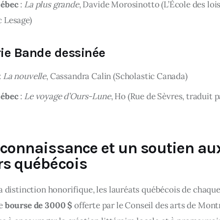
uébec
:
La plus grande
, Davide Morosinotto (L’École des lois
 Lesage)
ie Bande dessinée
:
La nouvelle
, Cassandra Calin (Scholastic Canada)
uébec
:
Le voyage d’Ours-Lune
, Ho (Rue de Sèvres, traduit 
econnaissance et un soutien au
rs québécois
a distinction honorifique, les lauréats québécois de chaque
e 
bourse de 3000 $
 offerte par le Conseil des arts de Mont