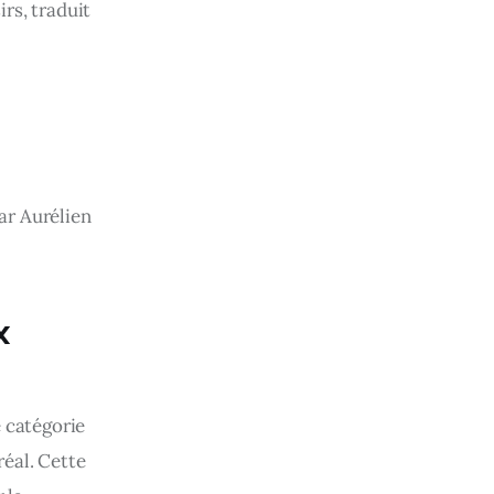
irs, traduit
par Aurélien
x
 catégorie 
réal. Cette 