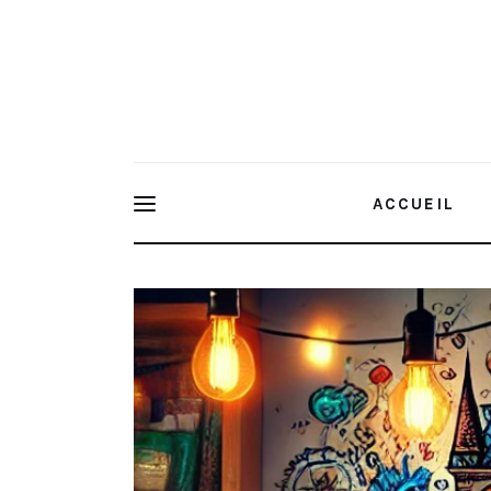
Home
Features
Post Styles
Shop
ACCUEIL
Littérature jeunesse : les libraires du Québec dévo