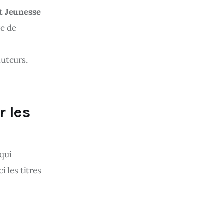
t Jeunesse 
e de 
uteurs, 
r les
qui 
 les titres 