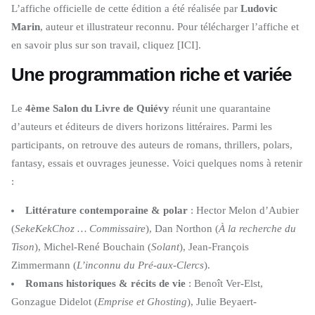
L’affiche officielle de cette édition a été réalisée par
Ludovic
Marin
, auteur et illustrateur reconnu. Pour télécharger l’affiche et
en savoir plus sur son travail, cliquez [ICI].
Une programmation riche et variée
Le
4ème Salon du Livre de Quiévy
réunit une quarantaine
d’auteurs et éditeurs de divers horizons littéraires. Parmi les
participants, on retrouve des auteurs de romans, thrillers, polars,
fantasy, essais et ouvrages jeunesse. Voici quelques noms à retenir
:
Littérature contemporaine & polar
: Hector Melon d’Aubier
(
SekeKekChoz … Commissaire
), Dan Northon (
À la recherche du
Tison
), Michel-René Bouchain (
Solant
), Jean-François
Zimmermann (
L’inconnu du Pré-aux-Clercs
).
Romans historiques & récits de vie
: Benoît Ver-Elst,
Gonzague Didelot (
Emprise et Ghosting
), Julie Beyaert-