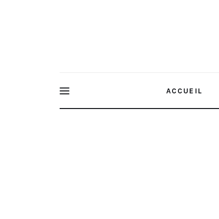
Home
Features
Post Styles
Shop
ACCUEIL
La Langue des choses c