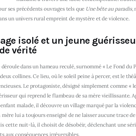
ur ses précédents ouvrages tels que 
Une bête au paradis
,
ans un univers rural empreint de mystère et de violence.​
lage isolé et un jeune guérisseu
de vérité
se déroule dans un hameau reculé, surnommé « Le Fond du Pu
deux collines. Ce lieu, où le soleil peine à percer, est le théâ
encieuses. Le protagoniste, désigné simplement comme « le f
risseur qui reprend le flambeau de sa mère vieillissante. A
enfant malade, il découvre un village marqué par la violence
 mère lui a toujours enseigné de ne laisser aucune trace de
s cette nuit-là, il choisit de désobéir, déclenchant une séri
s aux conséquences irréversibles. ​