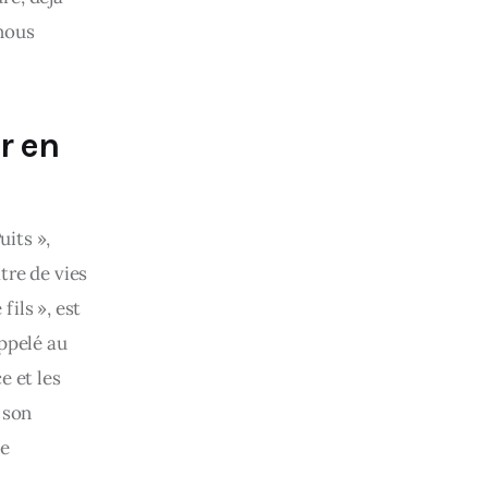
 nous 
r en
its », 
tre de vies 
ils », est 
ppelé au 
 et les 
 son 
e 