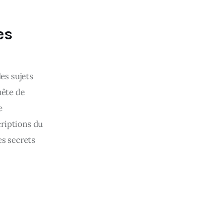
es
es sujets 
uête de 
e 
riptions du 
es secrets 