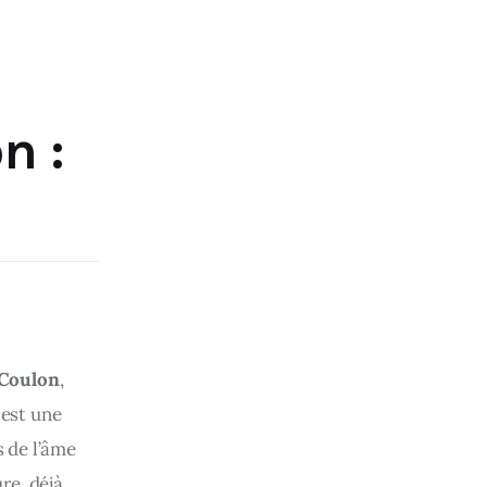
n :
 Coulon
, 
 est une 
 de l’âme 
e, déjà 