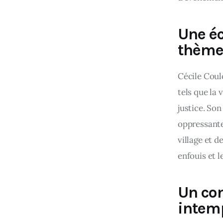
Une éc
thème
Cécile Coul
tels que la 
justice. Son
oppressante
village et d
enfouis et l
Un co
intem