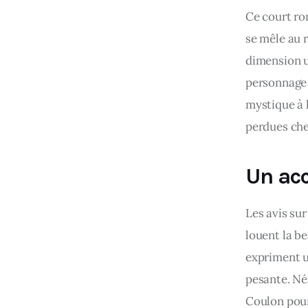
Ce court ro
se mêle au r
dimension u
personnage 
mystique à l
perdues che
Un acc
Les avis sur
louent la be
expriment u
pesante. Néa
Coulon pour