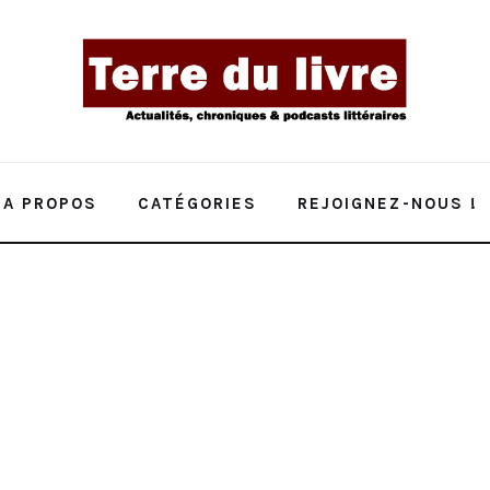
A PROPOS
CATÉGORIES
REJOIGNEZ-NOUS !
achées de Cécile Coulon : une fable envoûtante