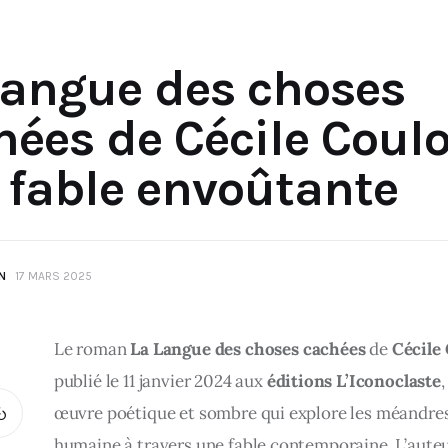
Langue des choses
hées de Cécile Coulo
 fable envoûtante
N
17 MARS 2025
Le roman 
La Langue des choses cachées
 de 
Cécile
publié le 11 janvier 2024 aux 
éditions L’Iconoclaste
,
œuvre poétique et sombre qui explore les méandres
humaine à travers une fable contemporaine. L’auteur