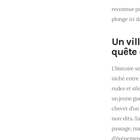
reconnue po
plonge ici d
Un vil
quête 
L’histoire 
niché entre 
rudes et sil
un jeune gué
chevet d’un 
non-dits. Sa
passage, mai
d’événement