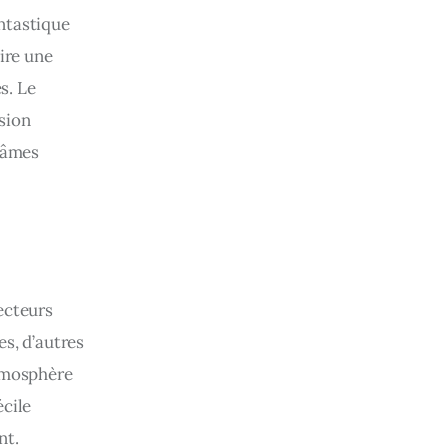
ntastique 
ire une 
s. Le 
sion 
 âmes 
ecteurs 
s, d’autres 
tmosphère 
cile 
nt.